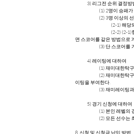
	3)
리그전 순위 결정방
		(1)
2명이 승패가
		(2)
3명 이상의 
			(2-
			(2-2) (2-1)항의 상황도 같으면 그 리그전 전 경기를 득점/실점으로 계산한다.(2-3) (2-2)항의 상황도 같으
면 스코어를 같은 방법으로
		(3)
단 스코어를 
	4)
레이팅에 대하여
		(1)
재미대한탁구협
		(2)
재미대한탁구협
이팅을 부여한다.
		(3)
재미레이팅과 
	5)
경기 신청에 대하여
		(1)
본인 레벨의 경
		(2)
모든 선수는 최
8.
신청 및 신청금 납입 방법