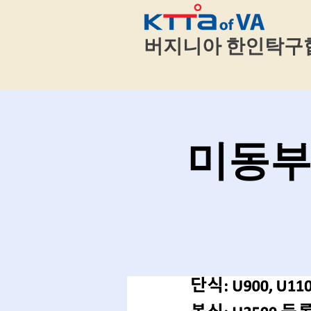
​
버지니아 한인탁구
미동부