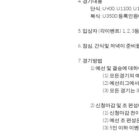
4.
경기내용
	단식: U900, U1100, U1
	복식: U3500 등록인
5.
입상자 (각이벤트) 1, 2, 3
6.
점심, 간식및 저녁이 준비
7.
경기방법
	1)
예선 및 결승에 대하
		(1)
모든경기의 예
		(2)
예선리그에서 
		(3)
모든 경기는 3
	2)
신청마감 및 조 편성
		(1)
신청마감 전이
		(2)
예선 조 편성
		(3)
5인 이하 이