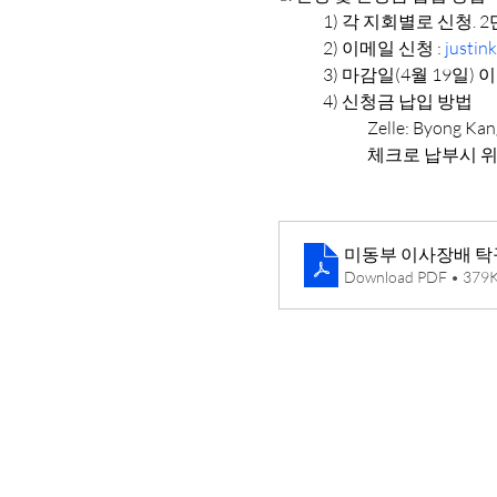
	1)
각 지회별로 신청. 2단
	2)
이메일 신청 : 
justi
	3)
마감일(4월 19일) 
	4)
신청금 납입 방법
		Zelle: Byong K
		체크로 납부시
미동부 이사장배 탁구대
Download PDF • 379