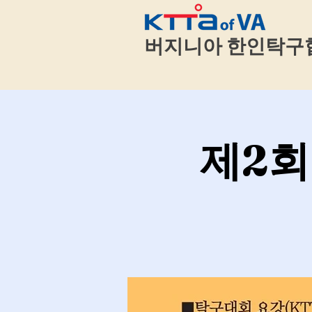
​
버지니아 한인탁구
제2