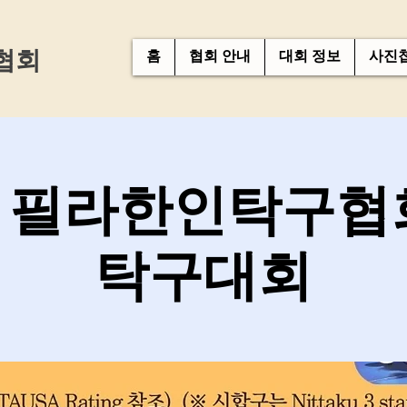
협회
홈
협회 안내
대회 정보
사진
회 필라한인탁구협
탁구대회