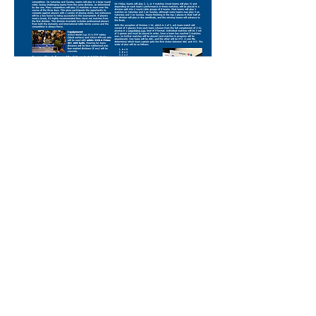
Contact info :
kttaofva@gmail.com